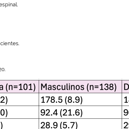
espinal.
cientes.
20.