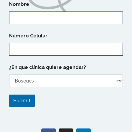
Nombre
*
Número Celular
q
¿En que clínica quiere agendar?
*
u
i
e
r
e
N
Submit
ú
m
e
r
o
c